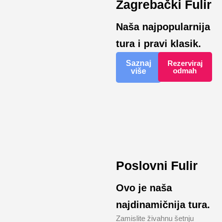
Zagrebački Fulir
Naša najpopularnija
tura i pravi klasik.
Saznaj
Rezerviraj
odmah
više
Poslovni Fulir
Ovo je naša
najdinamičnija tura.
Zamislite živahnu šetnju