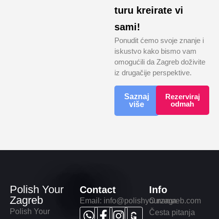
turu kreirate vi
sami!
Ponudit ćemo svoje znanje i
iskustvo kako bismo vam
omogućili da Zagreb doživite
iz drugačije perspektive.
Saznaj
Rezerviraj
odmah
više
Polish Your
Contact
Info
Zagreb
Email:
info@polishyourzagreb.com
O nama
Polish Your
Česta pitanja