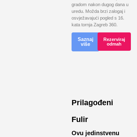
gradom nakon dugog dana u
uredu. Možda brzi zalogaj i
osvježavajući pogled s 16.
kata tornja Zagreb 360.
Saznaj
Rezerviraj
odmah
više
Prilagođeni
Fulir
Ovu jedinstvenu