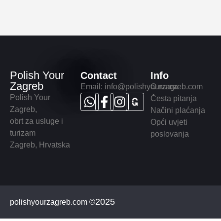
Polish Your
Contact
Info
Zagreb
Email:
info@polishyourzagreb.com
O nama
Polish Your
Česta pitanja
Zagreb
,
Načini plaćanja
obrt za usluge i
Opći uvjeti
turizam
poslovanja
Zagreb, Hrvatska
2025
polishyourzagreb.com ©