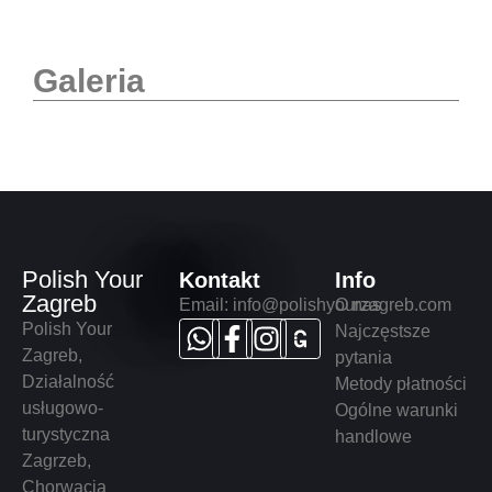
Galeria
Polish Your
Kontakt
Info
Zagreb
Email:
info@polishyourzagreb.com
O nas
Polish Your
Najczęstsze
Zagreb
,
pytania
Działalność
Metody płatności
usługowo-
Ogólne warunki
turystyczna
handlowe
Zagrzeb,
Chorwacja