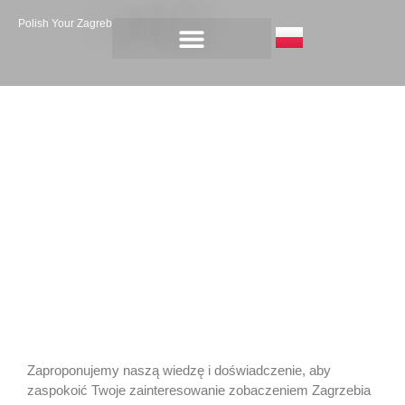
Polish Your Zagreb
Tailored Fulir
Ta wycieczka poza schematami została
zaprojektowana przez Ciebie!
Zaproponujemy naszą wiedzę i doświadczenie, aby
zaspokoić Twoje zainteresowanie zobaczeniem Zagrzebia